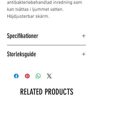
antibakteriebehandlad inredning som
kan tvättas i ljummet vatten.
Höjdjusterbar skärm.
Specifikationer
ABS skal
Storleksguide
Vikt: 1200g (± 50gr)
Tillgänglig i 3 färger
Size S = Huvudstorlek: 47-48 cm
Levereras med förvaringspåse
Size M = Huvudstorlek: 49-50 cm
Storlekar junior S - L
Size L = Huvudstorlek: 51-52 cm
RELATED PRODUCTS