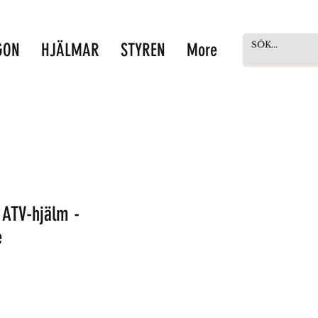
GON
HJÄLMAR
STYREN
More
 ATV-hjälm -
e