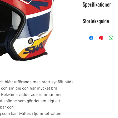
Specifikationer
ABS skal
Storleksguide
Vikt 950g (± 50g
Utbytbart solvisi
Storlek XS = Huvud
Levereras med f
Size S = Huvudstor
Storlekar XS - X
Size M = Huvudstor
Size L = Huvudstor
Size XL = Huvudsto
ch blått utförande med stort synfält både
tt och smidig och har mycket bra
ler. Bekväma vadderade remmar med
t spänne som gör det smidigt att
gbar och
 som kan tvättas i ljummet vatten.